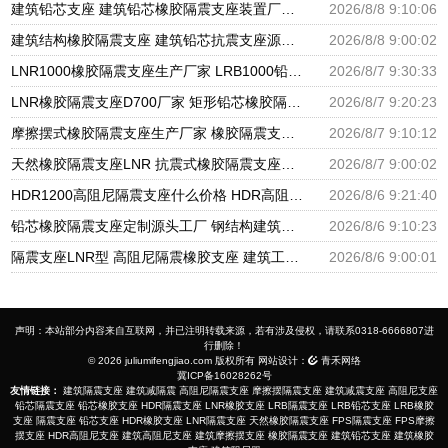
建筑铅芯支座 建筑铅芯橡胶隔震支座装置厂家 天然橡胶隔震支座厂家直销生产厂家
2026/8/8 9:10:06
建筑结构橡胶隔震支座 建筑铅芯抗震支座源头工厂 建筑铅芯橡胶隔震支座LRB500
2026/8/8 9:00:02
LNR1000橡胶隔震支座生产厂家 LRB1000铅芯支座源头工厂 摩擦摆隔震支座FBD厂家
2026/8/7 9:30:33
LNR橡胶隔震支座D700厂家 矩形铅芯橡胶隔震支座 圆形铅芯隔震支座厂家电话
2026/8/7 9:20:23
摩擦摆式橡胶隔震支座生产厂家 橡胶隔震支座定做源头工厂 LNR水平分散力隔震支座生产厂家
2026/8/7 9:10:12
天然橡胶隔震支座LNR 抗震式橡胶隔震支座定制生产厂家 隔震支座LRB600-Ⅱ厂家
2026/8/7 9:00:02
HDR1200高阻尼隔震支座什么价格 HDR高阻尼隔震橡胶支座生产厂家 HDR减隔震支座源头工厂
2026/8/6 9:21:40
铅芯橡胶隔震支座定制源头工厂 钢结构建筑支座厂家电话 房屋建筑支座
2026/8/6 9:10:23
隔震支座LNR型 高阻尼隔震橡胶支座 建筑工程用隔震支座源头工厂
2026/8/6 9:00:01
声明：本站部分内容来自互联网，并已注明转载来源，若有涉及侵权，请联系0318-6666807进
行删除！
© 2026 juliumifengjiao.com 版权所有 网站设计：
青禾网络
冀ICP备16028262号
友情链接：
建筑隔震支座
建筑减隔震
高阻尼隔震支座
摩擦摆隔震支座
建筑减震支座
高阻尼支座
铅芯隔震支座
铅芯橡胶支座
HDR隔震支座
LNR橡胶支座
LRB隔震支座
LRB铅芯支座
LRB橡胶
支座
隔震支座
铅芯支座
HDR橡胶支座
LNR隔震支座
天然橡胶隔震支座
FPS隔震支座
FPS摩擦
摆支座
HDR高阻尼支座
建筑高阻尼支座
建筑摩擦摆支座
橡胶隔震支座
建筑铅芯支座
建筑橡胶