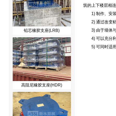
筑的上下楼层相
1) 制作、
2) 通过改
3) 由于墙
铅芯橡胶支座(LRB)
4) 可以充
5) 可同时
高阻尼橡胶支座(HDR)