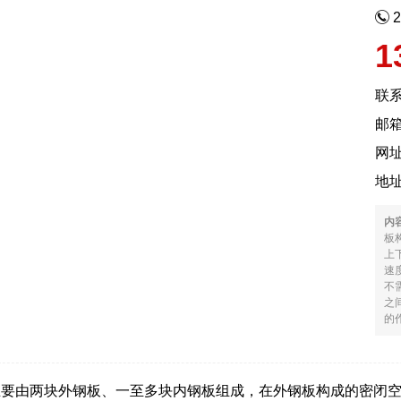
1
联
邮箱
网
地
内
板
上
速
不
之
的作
主要由两块外钢板、一至多块内钢板组成，在外钢板构成的密闭