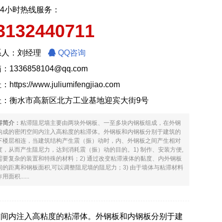
24小时热线服务：
3132440711
系人：刘经理
QQ咨询
：1336858104@qq.com
址：
https://www.juliumifengjiao.com
址：衡水市高新区北方工业基地迎宾大街9号
容简介：
粘滞阻尼墙主要由两块外钢板、一至多块内钢板组成，在外钢
构成的密闭空间内注入高粘度的粘滞体。外钢板和内钢板分别于建筑的
下楼层相连，当建筑结构产生震（振）动时，内、外钢板之间产生相对
度，从而产生阻尼力，达到消耗震（振）动的目的。1) 制作、安装方便,
需要复杂的装置和特殊的材料；2) 通过改变粘滞液体的黏度、内外钢板
间的距离和钢板面积,可以调整阻尼墙的阻尼力；3) 由于墙体与粘滞材料
用面积......
空间内注入高粘度的粘滞体。外钢板和内钢板分别于建