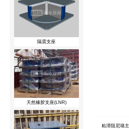
隔震支座
天然橡胶支座(LNR)
粘滞阻尼墙