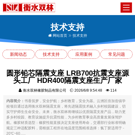
技术支持
网站首页
技术支持
新闻动态
技术支持
应用案例
常见问题
圆形铅芯隔震支座 LRB700抗震支座源
头工厂 HDR400隔震支座生产厂家
衡水双林橡胶制品有限公司
2026/6/8 9:54:48
114
内容简介：
书香筑梦，安全护航；乡村教育，安全为基。云洲区倍加造镇学
校项目通过选用衡水双林隔震支座，将先进隔震技术融入乡村校园建设，切
实守护师生生命安全。未来，衡水双林将继续以优质隔震支座产品，助力更
多乡村校园、教育设施提升抗震性能，为乡村教育事业高质量发展保驾护
航。橡胶材质选型：橡胶性能直接决定支座使用寿命，交通部行业标准明确
规定三种适配胶料，需根据工程所在地温度范围精准选择：氯丁胶适用于 -
20℃~60......