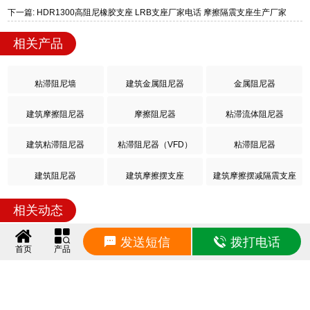
下一篇: HDR1300高阻尼橡胶支座 LRB支座厂家电话 摩擦隔震支座生产厂家
相关产品
粘滞阻尼墙
建筑金属阻尼器
金属阻尼器
建筑摩擦阻尼器
摩擦阻尼器
粘滞流体阻尼器
建筑粘滞阻尼器
粘滞阻尼器（VFD）
粘滞阻尼器
建筑阻尼器
建筑摩擦摆支座
建筑摩擦摆减隔震支座
相关动态
发送短信
拨打电话
建筑天然橡胶隔震支座(LNR)厂家 建筑铅芯隔振支座源头工厂 LNR1500天然隔震支座源头工厂
2026/8/10 9:21:16
首页
产品
抗震支座工厂源头工厂 橡胶隔震支座多少钱一套 LRB400隔震支座多少钱
2026/8/10 9:10:25
建筑厚层橡胶隔震支座源头工厂 建筑摩擦摆减隔震支座厂家 LNR1200建筑隔震支座
2026/8/10 9:00:02
建筑摩擦摆隔震支座(FPS)厂家 LRB900支座 隔震支座的多少钱
2026/8/9 9:21:13