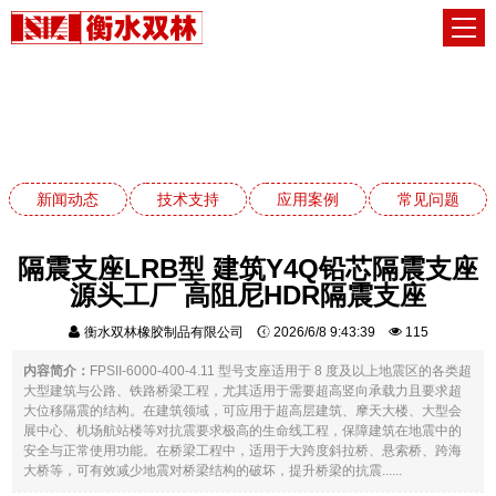
应用案例
网站首页
应用案例
新闻动态
技术支持
应用案例
常见问题
隔震支座LRB型 建筑Y4Q铅芯隔震支座
源头工厂 高阻尼HDR隔震支座
衡水双林橡胶制品有限公司
2026/6/8 9:43:39
115
内容简介：
FPSII-6000-400-4.11 型号支座适用于 8 度及以上地震区的各类超
大型建筑与公路、铁路桥梁工程，尤其适用于需要超高竖向承载力且要求超
大位移隔震的结构。在建筑领域，可应用于超高层建筑、摩天大楼、大型会
展中心、机场航站楼等对抗震要求极高的生命线工程，保障建筑在地震中的
安全与正常使用功能。在桥梁工程中，适用于大跨度斜拉桥、悬索桥、跨海
大桥等，可有效减少地震对桥梁结构的破坏，提升桥梁的抗震......