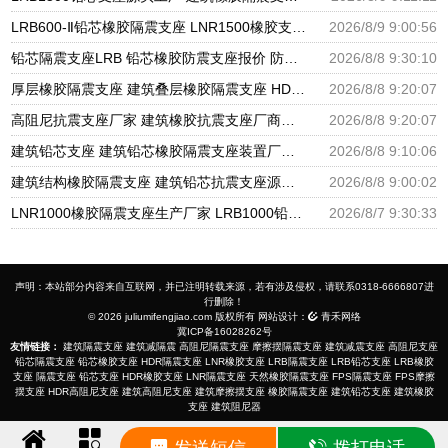
LRB600-Ⅱ铅芯橡胶隔震支座 LNR1500橡胶支座什么价格 铅芯橡胶隔震支座装置
2026/8/9 9:00:56
铅芯隔震支座LRB 铅芯橡胶防震支座报价 防震橡胶隔震支座价格
2026/8/8 9:30:10
厚层橡胶隔震支座 建筑叠层橡胶隔震支座 HDR1100高阻尼橡胶支座
2026/8/8 9:20:07
高阻尼抗震支座厂家 建筑橡胶抗震支座厂商源头工厂 HDR1000隔震支座生产厂家
2026/8/8 9:20:07
建筑铅芯支座 建筑铅芯橡胶隔震支座装置厂家 天然橡胶隔震支座厂家直销生产厂家
2026/8/8 9:10:06
建筑结构橡胶隔震支座 建筑铅芯抗震支座源头工厂 建筑铅芯橡胶隔震支座LRB500
2026/8/8 9:00:02
LNR1000橡胶隔震支座生产厂家 LRB1000铅芯支座源头工厂 摩擦摆隔震支座FBD厂家
2026/8/7 9:30:33
声明：本站部分内容来自互联网，并已注明转载来源，若有涉及侵权，请联系0318-6666807进
行删除！
© 2026 juliumifengjiao.com 版权所有 网站设计：
青禾网络
冀ICP备16028262号
友情链接：
建筑隔震支座
建筑减隔震
高阻尼隔震支座
摩擦摆隔震支座
建筑减震支座
高阻尼支座
铅芯隔震支座
铅芯橡胶支座
HDR隔震支座
LNR橡胶支座
LRB隔震支座
LRB铅芯支座
LRB橡胶
支座
隔震支座
铅芯支座
HDR橡胶支座
LNR隔震支座
天然橡胶隔震支座
FPS隔震支座
FPS摩擦
摆支座
HDR高阻尼支座
建筑高阻尼支座
建筑摩擦摆支座
橡胶隔震支座
建筑铅芯支座
建筑橡胶
支座
建筑阻尼器