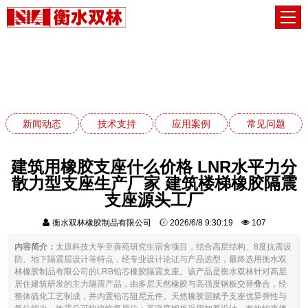
新闻动态
网站首页
新闻动态
新闻动态
技术支持
应用案例
常见问题
建筑用橡胶支座什么价格 LNR水平力分
散力型支座生产厂家 建筑楼梯橡胶隔震
支座源头工厂
衡水双林橡胶制品有限公司
2026/6/8 9:30:19
107
内容简介：
太原科技大学至善苑研究生宿舍项目，结合高层结构、8度抗震设
防、地下隔震层设计等特点，经专业设计论证与产品选型，最终选用衡水双
林橡胶制品有限公司的LRB铅芯橡胶隔震支座。该产品是衡水双林针对高层
居住建筑研发的主力隔震产品，由多层天然橡胶与高强度钢板交替叠合，经
整体硫化工艺制成，并内置铅芯阻尼元件。天然橡胶层赋予支座优异弹性与