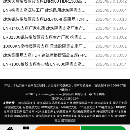
建筑天然橡胶隔震支座LNR900 HDR1300高阻尼橡胶支座厂家 LNR水平分散形隔震支座生产厂家
2026/8/5 9:10:42
LNR抗震支座源头工厂 建筑民用建筑隔震支座厂家 隔震层橡胶支座什么价格
2026/8/5 9:00:04
建筑铅芯橡胶隔震支座LRB700-Ⅱ 高阻尼HDR橡胶支座厂家 摩擦摆支座价格
2026/8/4 9:30:18
LNR1400支座厂家电话 建筑隔震支座厂生产厂家 抗拔减震支座源头工厂
2026/8/4 9:20:05
LRB1300铅芯橡胶隔震支座生产厂家 抗震支座工厂生产厂家 建筑隔震支座LRB600-Ⅱ生产厂家
2026/8/4 9:10:02
10000KN摩擦摆隔震支座 天然胶隔震支座厂家 减振橡胶隔震支座生产厂家
2026/8/4 9:00:01
建筑高阻尼支座HDR 建筑摩擦摆隔震支座(FPS)厂家 建筑隔震支座工厂
2026/8/3 9:30:58
LNR1300橡胶支座多少钱 LNR800隔震支座生产厂家 LRB600铅芯支座生产厂家
2026/8/3 9:20:34
声明：本站部分内容来自互联网，并已注明转载来源，若有涉及侵权，请联系0318-6666807进
行删除！
© 2026 juliumifengjiao.com 版权所有 网站设计：
青禾网络
冀ICP备16028262号
友情链接：
建筑隔震支座
建筑减隔震
高阻尼隔震支座
摩擦摆隔震支座
建筑减震支座
高阻尼支座
铅芯隔震支座
铅芯橡胶支座
HDR隔震支座
LNR橡胶支座
LRB隔震支座
LRB铅芯支座
LRB橡胶
支座
隔震支座
铅芯支座
HDR橡胶支座
LNR隔震支座
天然橡胶隔震支座
FPS隔震支座
FPS摩擦
摆支座
HDR高阻尼支座
建筑高阻尼支座
建筑摩擦摆支座
橡胶隔震支座
建筑铅芯支座
建筑橡胶
支座
建筑阻尼器