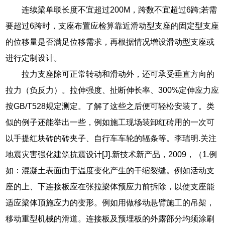
连续梁单联长度不宜超过200M，跨数不宜超过6跨;若需
要超过6跨时，支座布置应检算靠近滑动型支座的固定型支座
的位移量是否满足位移需求，再根据情况增设滑动型支座或
进行定制设计。
拉力支座除可正常转动和滑动外，还可承受垂直方向的
拉力（负反力）。拉伸强度、扯断伸长率、300%定伸应力应
按GB/T528规定测定。了解了这些之后便可轻松安装了。类
似的例子还能举出一些，例如施工现场装卸红砖用的一次可
以手提红块砖的砖夹子、自行车车轮的辐条等。李瑞明.关注
地震灾害强化建筑抗震设计[J].新技术新产品，2009，（1.例
如：混凝土表面由于温度变化产生的干缩裂缝。例如活动支
座的上、下连接板应在张拉梁体预应力前拆除，以使支座能
适应梁体顶施应力的变形。例如用做移动悬臂施工的吊架，
移动重型机械的滑道。连接板及预埋板的外露部分均须涂刷