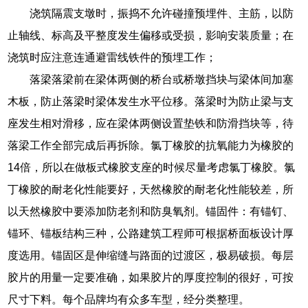
浇筑隔震支墩时，振捣不允许碰撞预埋件、主筋，以防
止轴线、标高及平整度发生偏移或受损，影响安装质量；在
浇筑时应注意连通避雷线铁件的预埋工作；
落梁落梁前在梁体两侧的桥台或桥墩挡块与梁体间加塞
木板，防止落梁时梁体发生水平位移。落梁时为防止梁与支
座发生相对滑移，应在梁体两侧设置垫铁和防滑挡块等，待
落梁工作全部完成后再拆除。氯丁橡胶的抗氧能力为橡胶的
14倍，所以在做板式橡胶支座的时候尽量考虑氯丁橡胶。氯
丁橡胶的耐老化性能要好，天然橡胶的耐老化性能较差，所
以天然橡胶中要添加防老剂和防臭氧剂。锚固件：有锚钉、
锚环、锚板结构三种，公路建筑工程师可根据桥面板设计厚
度选用。锚固区是伸缩缝与路面的过渡区，极易破损。每层
胶片的用量一定要准确，如果胶片的厚度控制的很好，可按
尺寸下料。每个品牌均有众多车型，经分类整理。