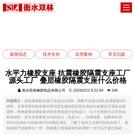
常见问题
网站首页
常见问题
新闻动态
技术支持
应用案例
常见问题
水平力橡胶支座 抗震橡胶隔震支座工厂
源头工厂 叠层橡胶隔震支座什么价格
衡水双林橡胶制品有限公司
2026/2/12 9:22:09
206
内容简介：
连续梁单联长度不宜超过200M，跨数不宜超过6跨;若需要超过6
跨时，支座布置应检算靠近滑动型支座的固定型支座的位移量是否满足位移
需求，再根据情况增设滑动型支座或进行定制设计。拉力支座除可正常转动
和滑动外，还可承受垂直方向的拉力（负反力）。拉伸强度、扯断伸长率、
300%定伸应力应按GB/T528规定测定。了解了这些之后便可轻松安装了。类
似的例子还能举出一些，例如施工现场装卸红砖用的一次可以手提红块砖......